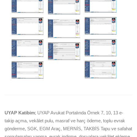
UYAP Katibim
; UYAP Avukat Portalında Örnek 7, 10, 13 e-
takip açma, vekâlet pulu, masraf ve harç ödeme, toplu evrak
gönderme, SGK, EGM Araç, MERNİS, TAKBİS Tapu ve safahat
sorgulamaları yapma, evrak indirme, dosyalara vekâlet ekleme,