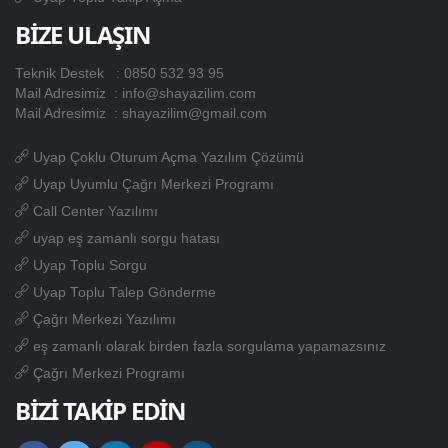
BİZE ULAŞIN
Teknik Destek :
0850 532 93 95
Mail Adresimiz :
info@shayazilim.com
Mail Adresimiz :
shayazilim@gmail.com
Uyap Çoklu Oturum Açma Yazılım Çözümü
Uyap Uyumlu Çağrı Merkezi Programı
Call Center Yazılımı
uyap eş zamanlı sorgu hatası
Uyap Toplu Sorgu
Uyap Toplu Talep Gönderme
Çağrı Merkezi Yazılımı
eş zamanlı olarak birden fazla sorgulama yapamazsınız
Çağrı Merkezi Programı
BİZİ TAKİP EDİN