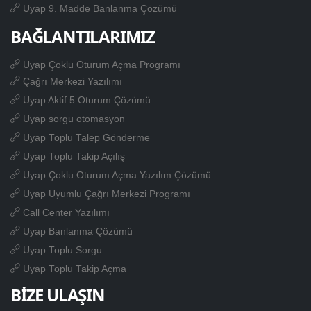
Uyap 9. Madde Banlanma Çözümü
BAĞLANTILARIMIZ
Uyap Çoklu Oturum Açma Programı
Çağrı Merkezi Yazılımı
Uyap Aktif 5 Oturum Çözümü
Uyap sorgu otomasyon
Uyap Toplu Talep Gönderme
Uyap Toplu Takip Açılış
Uyap Çoklu Oturum Açma Yazılım Çözümü
Uyap Uyumlu Çağrı Merkezi Programı
Call Center Yazılımı
Uyap Banlanma Çözümü
Uyap Toplu Sorgu
Uyap Toplu Takip Açma
BİZE ULAŞIN