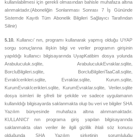
kullanılabilmesi için gerekli olmasından bahisle muhafaza altına
alınmaktadır.(Aboneliğin Sonlanması Sonrası 7 İş Gününde
Sistemde Kayıtlı Tüm Abonelik Bilgileri Sağlayıcı Tarafından
Silinir)
5.10.
Kullanıcı’ nın, programı kullanarak yapmış olduğu UYAP
sorgu sonuçlarına ilişkin bilgi ve veriler programın girişinin
yapıldığı kullanıcı bilgisayarında UyapKatibim dosya yolunda
Arabuluculuk.sqlite, ArabuluculukEvraklar.sqlite,
BorcluBilgileri.sqlite, BorcluBilgileriTaaCall.sqlite,
EvrakIcerikleri.sqlite, Evraklar.sqlite, Kurum.sqlite,
KurumEvrakIcerikleri.sqlite, KurumEvraklar.sqlite, Veriler.sqlite
dosya isimleri ile şifreli bir şekilde ve sadece uygulamanın
kullanıldığı bilgisayarda saklanmakta olup bu veri ve bilgiler SHA
Yazılım bünyesinde muhafaza altına alınmamaktadır.
KULLANICI’ nın programa giriş yapılan bilgisayarında
saklanmakta olan veriler ile ilgili gizlilik ihlali söz konusu
olduğunda SHA Yazılım şirketinin sorumluluğu