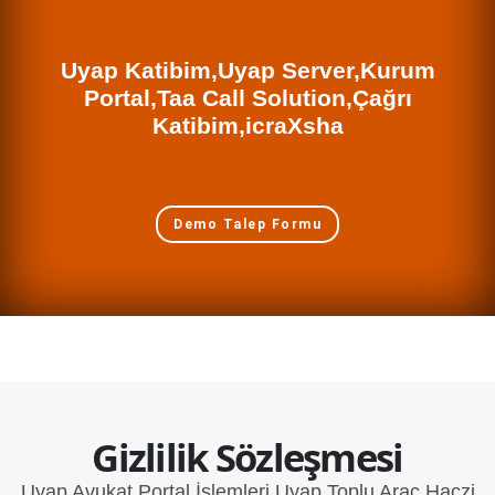
Uyap Katibim,Uyap Server,Kurum
Portal,Taa Call Solution,Çağrı
Katibim,icraXsha
Demo Talep Formu
Gizlilik Sözleşmesi
Uyap Avukat Portal İşlemleri Uyap Toplu Araç Haczi