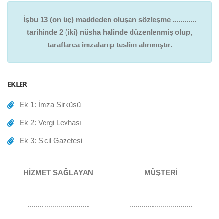
İşbu 13 (on üç) maddeden oluşan sözleşme ............
tarihinde 2 (iki) nüsha halinde düzenlenmiş olup,
taraflarca imzalanıp teslim alınmıştır.
EKLER
Ek 1: İmza Sirküsü
Ek 2: Vergi Levhası
Ek 3: Sicil Gazetesi
HİZMET SAĞLAYAN
MÜŞTERİ
................................
................................