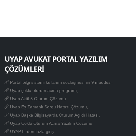
UYAP AVUKAT PORTAL YAZILIM
ÇÖZÜMLERİ
Portal bilgi sistemi kullanım sözleşmesinin 9 maddesi,
Uyap çoklu oturum açma programı,
Uyap Aktif 5 Oturum Çözümü
Uyap Eş Zamanlı Sorgu Hatası Çözümü,
Uyap Başka Bilgisayarda Oturum Açıldı Hatası,
Uyap Çoklu Oturum Açma Yazılım Çözümü
UYAP birden fazla giriş