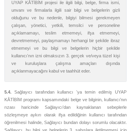
UYAP KÂTİBİM projesi ile ilgili bilgi, belge, firma ismi,
unvanı ve firmalarla ilgili sair bilgi ve belgelerin gizli
olduğunu ve bu nedenle, bilgiyi bilmesi gerekmeyen
çalışan, yönetici, yetkili, temsilci ve personeline
açıklamamayı, teslim etmemeyi, ifşa etmemeyi,
devretmemeyi, paylaşmamayı herhangi bir şekilde ibraz
etmemeyi ve bu bilgi ve belgelerin hiçbir şekilde
kullanıcı'nın izni olmaksızın 3. gerçek ve/veya tüzel kişi
ve kuruluşlara çalışma amaçları dışında
açıklanmayacağını kabul ve taahhüt eder.
5.4.
Sağlayıcı tarafından kullanıcı 'ya temin edilmiş UYAP
KÂTİBİM programı kapsamındaki belge ve bilginin, kullanıcı’nın
rızası haricinde Sağlayıcı’dan kaynaklanan sebeplerle
sözleşmeye aykırı olarak ifşa edildiğinin kullanıcı tarafından
öğrenilmesi halinde, Sağlayıcı bundan dolayı sorumlu olacaktır.
Sağlayıcı, bu bilgi ve belgelerin 3. şahıslara iletilmemesi için