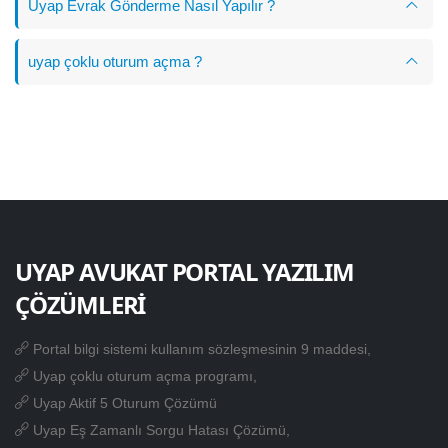
Uyap Evrak Gönderme Nasıl Yapılır ?
uyap çoklu oturum açma ?
UYAP AVUKAT PORTAL YAZILIM
ÇÖZÜMLERİ
Portal bilgi sistemi kullanım sözleşmesinin 9 maddesi,
Uyap çoklu oturum açma programı,
Uyap Aktif 5 Oturum Çözümü
Uyap Eş Zamanlı Sorgu Hatası Çözümü,