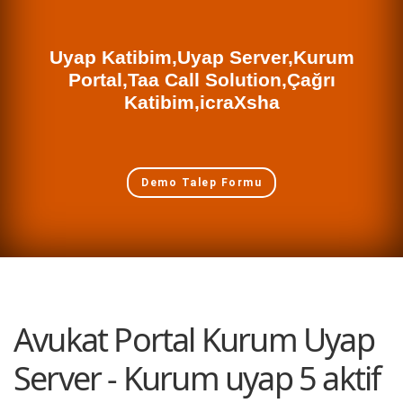
Uyap Katibim,Uyap Server,Kurum
Portal,Taa Call Solution,Çağrı
Katibim,icraXsha
Demo Talep Formu
Avukat Portal Kurum Uyap
Server - Kurum uyap 5 aktif