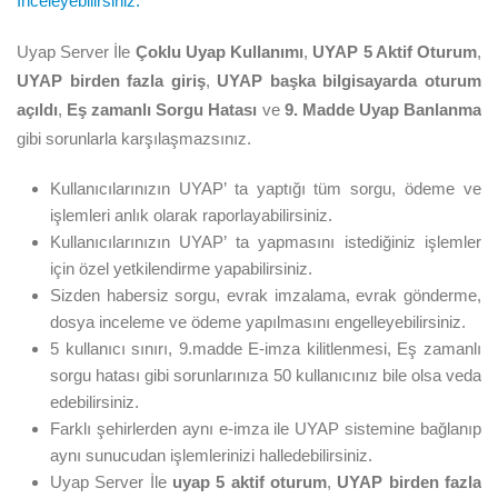
İnceleyebilirsiniz.
Uyap Server İle
Çoklu Uyap Kullanımı
,
UYAP 5 Aktif Oturum
,
UYAP birden fazla giriş
,
UYAP başka bilgisayarda oturum
açıldı
,
Eş zamanlı Sorgu Hatası
ve
9. Madde Uyap Banlanma
gibi sorunlarla karşılaşmazsınız.
Kullanıcılarınızın UYAP’ ta yaptığı tüm sorgu, ödeme ve
işlemleri anlık olarak raporlayabilirsiniz.
Kullanıcılarınızın UYAP’ ta yapmasını istediğiniz işlemler
için özel yetkilendirme yapabilirsiniz.
Sizden habersiz sorgu, evrak imzalama, evrak gönderme,
dosya inceleme ve ödeme yapılmasını engelleyebilirsiniz.
5 kullanıcı sınırı, 9.madde E-imza kilitlenmesi, Eş zamanlı
sorgu hatası gibi sorunlarınıza 50 kullanıcınız bile olsa veda
edebilirsiniz.
Farklı şehirlerden aynı e-imza ile UYAP sistemine bağlanıp
aynı sunucudan işlemlerinizi halledebilirsiniz.
Uyap Server İle
uyap 5 aktif oturum
,
UYAP birden fazla