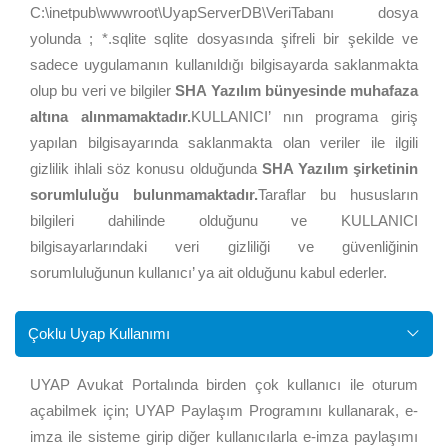
C:\inetpub\wwwroot\UyapServerDB\VeriTabanı dosya
yolunda ; *.sqlite sqlite dosyasında şifreli bir şekilde ve
sadece uygulamanın kullanıldığı bilgisayarda saklanmakta
olup bu veri ve bilgiler
SHA Yazılım bünyesinde muhafaza
altına alınmamaktadır.
KULLANICI’ nın programa giriş
yapılan bilgisayarında saklanmakta olan veriler ile ilgili
gizlilik ihlali söz konusu olduğunda
SHA Yazılım şirketinin
sorumluluğu bulunmamaktadır.
Taraflar bu hususların
bilgileri dahilinde olduğunu ve KULLANICI
bilgisayarlarındaki veri gizliliği ve güvenliğinin
sorumluluğunun kullanıcı’ ya ait olduğunu kabul ederler.
Çoklu Uyap Kullanımı
UYAP Avukat Portalında birden çok kullanıcı ile oturum
açabilmek için; UYAP Paylaşım Programını kullanarak, e-
imza ile sisteme girip diğer kullanıcılarla e-imza paylaşımı