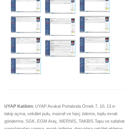
UYAP Katibim
; UYAP Avukat Portalında Örnek 7, 10, 13 e-
takip açma, vekâlet pulu, masraf ve harç ödeme, toplu evrak
gönderme, SGK, EGM Araç, MERNİS, TAKBİS Tapu ve safahat
sorgulamaları yapma, evrak indirme, dosyalara vekâlet ekleme,