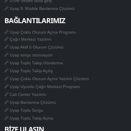
UYAP birden fazla giriş
Uyap 9. Madde Banlanma Çözümü
BAĞLANTILARIMIZ
Uyap Çoklu Oturum Açma Programı
Çağrı Merkezi Yazılımı
Uyap Aktif 5 Oturum Çözümü
Uyap sorgu otomasyon
Uyap Toplu Talep Gönderme
Uyap Toplu Takip Açılış
Uyap Çoklu Oturum Açma Yazılım Çözümü
Uyap Uyumlu Çağrı Merkezi Programı
Call Center Yazılımı
Uyap Banlanma Çözümü
Uyap Toplu Sorgu
Uyap Toplu Takip Açma
BİZE ULAŞIN