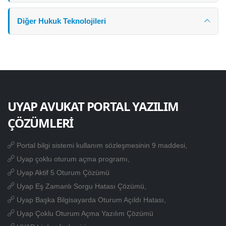
Diğer Hukuk Teknolojileri
UYAP AVUKAT PORTAL YAZILIM
ÇÖZÜMLERİ
Portal bilgi sistemi kullanım sözleşmesinin 9 maddesi,
Uyap çoklu oturum açma programı,
Uyap Aktif 5 Oturum Çözümü
Uyap Eş Zamanlı Sorgu Hatası Çözümü,
Uyap Başka Bilgisayarda Oturum Açıldı Hatası,
Uyap Çoklu Oturum Açma Yazılım Çözümü